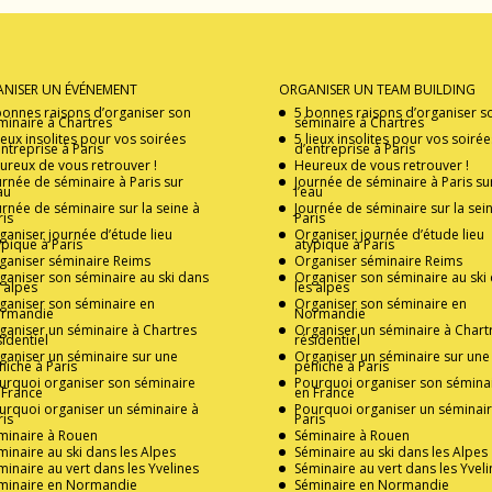
NISER UN ÉVÉNEMENT
ORGANISER UN TEAM BUILDING
bonnes raisons d’organiser son
5 bonnes raisons d’organiser s
minaire à Chartres
séminaire à Chartres
lieux insolites pour vos soirées
5 lieux insolites pour vos soirée
entreprise à Paris
d’entreprise à Paris
ureux de vous retrouver !
Heureux de vous retrouver !
urnée de séminaire à Paris sur
Journée de séminaire à Paris su
au
l’eau
urnée de séminaire sur la seine à
Journée de séminaire sur la sei
ris
Paris
ganiser journée d’étude lieu
Organiser journée d’étude lieu
ypique à Paris
atypique à Paris
ganiser séminaire Reims
Organiser séminaire Reims
ganiser son séminaire au ski dans
Organiser son séminaire au ski
s alpes
les alpes
ganiser son séminaire en
Organiser son séminaire en
rmandie
Normandie
ganiser un séminaire à Chartres
Organiser un séminaire à Chart
sidentiel
résidentiel
ganiser un séminaire sur une
Organiser un séminaire sur une
niche à Paris
péniche à Paris
urquoi organiser son séminaire
Pourquoi organiser son sémina
 France
en France
urquoi organiser un séminaire à
Pourquoi organiser un séminair
ris
Paris
minaire à Rouen
Séminaire à Rouen
minaire au ski dans les Alpes
Séminaire au ski dans les Alpes
minaire au vert dans les Yvelines
Séminaire au vert dans les Yveli
minaire en Normandie
Séminaire en Normandie