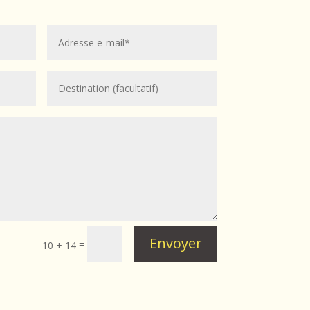
Envoyer
=
10 + 14