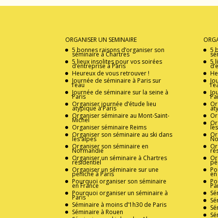
ORGANISER UN SEMINAIRE
ORGA
5 bonnes raisons d’organiser son
5 
séminaire à Chartres
sé
5 lieux insolites pour vos soirées
5 
d’entreprise à Paris
d’
Heureux de vous retrouver !
He
Journée de séminaire à Paris sur
Jo
l’eau
l’e
Journée de séminaire sur la seine à
Jo
Paris
Pa
Organiser journée d’étude lieu
Or
atypique à Paris
at
Organiser séminaire au Mont-Saint-
Or
Michel
Or
Organiser séminaire Reims
le
Organiser son séminaire au ski dans
Or
les alpes
No
Organiser son séminaire en
Or
Normandie
ré
Organiser un séminaire à Chartres
Or
résidentiel
pé
Organiser un séminaire sur une
Po
péniche à Paris
en
Pourquoi organiser son séminaire
Po
en France
Pa
Pourquoi organiser un séminaire à
Sé
Paris
Sé
Séminaire à moins d’1h30 de Paris
Sé
Séminaire à Rouen
Sé