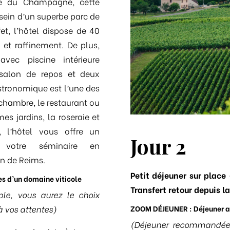
le du Champagne, cette
sein d’un superbe parc de
et, l’hôtel dispose de 40
et raffinement. De plus,
avec piscine intérieure
salon de repos et deux
astronomique est l’une des
 chambre, le restaurant ou
mes jardins, la roseraie et
 l’hôtel vous offre un
Jour 2
r votre séminaire en
n de Reims.
Petit déjeuner sur place
es d’un domaine viticole
Transfert retour depuis l
le, vous aurez le choix
ZOOM DÉJEUNER : Déjeuner 
à vos attentes)
(Déjeuner recommandée 