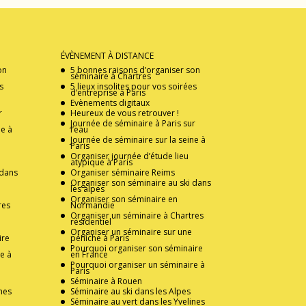
ÉVÈNEMENT À DISTANCE
on
5 bonnes raisons d’organiser son
séminaire à Chartres
s
5 lieux insolites pour vos soirées
d’entreprise à Paris
Evènements digitaux
r
Heureux de vous retrouver !
Journée de séminaire à Paris sur
ne à
l’eau
Journée de séminaire sur la seine à
Paris
Organiser journée d’étude lieu
atypique à Paris
 dans
Organiser séminaire Reims
Organiser son séminaire au ski dans
les alpes
Organiser son séminaire en
res
Normandie
Organiser un séminaire à Chartres
résidentiel
Organiser un séminaire sur une
ire
péniche à Paris
Pourquoi organiser son séminaire
e à
en France
Pourquoi organiser un séminaire à
Paris
Séminaire à Rouen
nes
Séminaire au ski dans les Alpes
Séminaire au vert dans les Yvelines