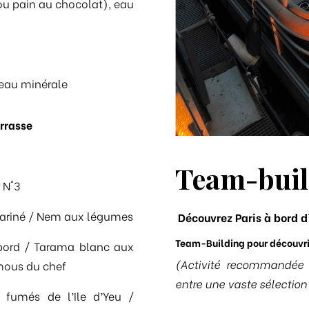
 ou pain au chocolat), eau
 eau minérale
errasse
Team-buil
 N°3
mariné / Nem aux légumes
Découvrez Paris à bord d’
Team-Building pour découvrir
à bord / Tarama blanc aux
(Activité recommandée 
mous du chef
entre une vaste sélection
 fumés de l’Ile d’Yeu /