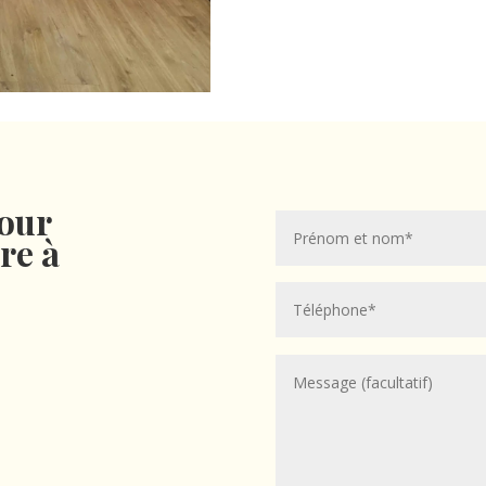
our
re à