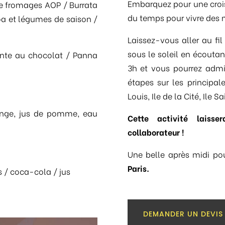
Embarquez pour une crois
de fromages AOP / Burrata
du temps pour vivre des
oa et légumes de saison /
Laissez-vous aller au fi
sous le soleil en écoutant
nte au chocolat / Panna
3h et vous pourrez adm
étapes sur les principal
)
Louis, Ile de la Cité, Ile 
range, jus de pomme, eau
Cette activité laiss
collaborateur !
Une belle après midi p
Paris.
s / coca-cola / jus
DEMANDER UN DEVIS