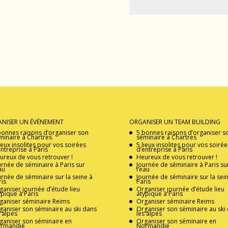
NISER UN ÉVÉNEMENT
ORGANISER UN TEAM BUILDING
bonnes raisons d’organiser son
5 bonnes raisons d’organiser s
minaire à Chartres
séminaire à Chartres
lieux insolites pour vos soirées
5 lieux insolites pour vos soirée
entreprise à Paris
d’entreprise à Paris
ureux de vous retrouver !
Heureux de vous retrouver !
urnée de séminaire à Paris sur
Journée de séminaire à Paris su
au
l’eau
urnée de séminaire sur la seine à
Journée de séminaire sur la sei
ris
Paris
ganiser journée d’étude lieu
Organiser journée d’étude lieu
ypique à Paris
atypique à Paris
ganiser séminaire Reims
Organiser séminaire Reims
ganiser son séminaire au ski dans
Organiser son séminaire au ski
s alpes
les alpes
ganiser son séminaire en
Organiser son séminaire en
rmandie
Normandie