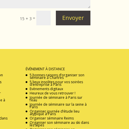
Envoyer
=
15 + 3
ÉVÈNEMENT À DISTANCE
on
5 bonnes raisons d’organiser son
séminaire à Chartres
s
5 lieux insolites pour vos soirées
d’entreprise à Paris
Evènements digitaux
r
Heureux de vous retrouver !
Journée de séminaire à Paris sur
ne à
l’eau
Journée de séminaire sur la seine à
Paris
Organiser journée d’étude lieu
atypique à Paris
 dans
Organiser séminaire Reims
Organiser son séminaire au ski dans
les alpes