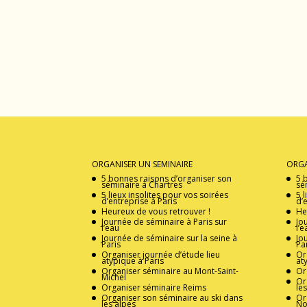
ORGANISER UN SEMINAIRE
ORGA
5 bonnes raisons d’organiser son
5 
séminaire à Chartres
sé
5 lieux insolites pour vos soirées
5 
d’entreprise à Paris
d’
Heureux de vous retrouver !
He
Journée de séminaire à Paris sur
Jo
l’eau
l’e
Journée de séminaire sur la seine à
Jo
Paris
Pa
Organiser journée d’étude lieu
Or
atypique à Paris
at
Organiser séminaire au Mont-Saint-
Or
Michel
Or
Organiser séminaire Reims
le
Organiser son séminaire au ski dans
Or
les alpes
No